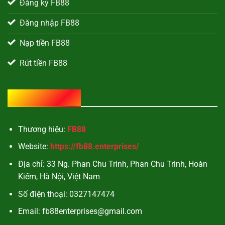
Đăng ký FB88
Đăng nhập FB88
Nạp tiền FB88
Rút tiền FB88
THÔNG TIN LIÊN HỆ
Thương hiệu:
FB88
Website:
https://fb88.enterprises/
Địa chỉ: 33 Ng. Phan Chu Trinh, Phan Chu Trinh, Hoàn
Kiếm, Hà Nội, Việt Nam
Số điện thoại: 0327147474
Email:
fb88enterprises@gmail.com