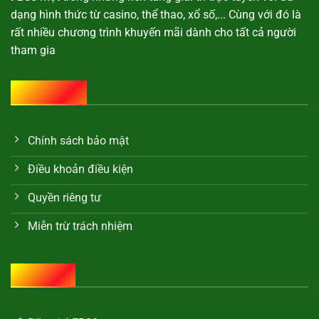
dạng hình thức từ casino, thể thao, xổ số,... Cùng với đó là
rất nhiều chương trình khuyến mãi dành cho tất cả người
tham gia
VỀ CHÚNG TÔI
Chính sách bảo mật
Điều khoản điều kiện
Quyền riêng tư
Miễn trừ trách nhiệm
HƯỚNG DẪN