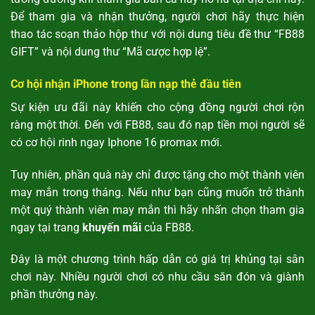
Để tham gia và nhận thưởng, người chơi hãy thực hiện
thao tác soạn thảo hộp thư với nội dung tiêu đề thư “FB88
GIFT” và nội dung thư “Mã cược hợp lệ”.
Cơ hội nhận iPhone trong lần nạp thẻ đầu tiên
Sự kiện ưu đãi này khiến cho cộng đồng người chơi rộn
ràng một thời. Đến với FB88, sau đó nạp tiền mọi người sẽ
có cơ hội rinh ngay Iphone 16 promax mới.
Tuy nhiên, phần quà này chỉ được tặng cho một thành viên
may mắn trong tháng. Nếu như bạn cũng muốn trở thành
một quý thành viên may mắn thì hãy nhấn chọn tham gia
ngay tại trang
khuyến mãi
của FB88.
Đây là một chương trình hấp dẫn có giá trị khủng tại sân
chơi này. Nhiều người chơi có nhu cầu săn đón và giành
phần thưởng này.