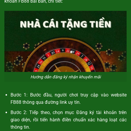
khoản FB88 bài bản, chi tiết:
Hướng dẫn đăng ký nhận khuyến mãi
Bước 1: Bước đầu, người chơi truy cập vào website
FB88 thông qua đường link uy tín.
Bước 2: Tiếp theo, chọn mục Đăng ký tài khoản trên
giao diện, rồi tiến hành điền chuẩn xác hàng loạt các
thông tin.