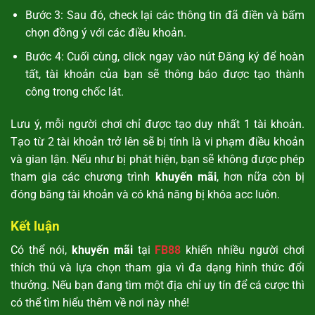
Bước 3: Sau đó, check lại các thông tin đã điền và bấm
chọn đồng ý với các điều khoản.
Bước 4: Cuối cùng, click ngay vào nút Đăng ký để hoàn
tất, tài khoản của bạn sẽ thông báo được tạo thành
công trong chốc lát.
Lưu ý, mỗi người chơi chỉ được tạo duy nhất 1 tài khoản.
Tạo từ 2 tài khoản trở lên sẽ bị tính là vi phạm điều khoản
và gian lận. Nếu như bị phát hiện, bạn sẽ không được phép
tham gia các chương trình
khuyến mãi
, hơn nữa còn bị
đóng băng tài khoản và có khả năng bị khóa acc luôn.
Kết luận
Có thể nói,
khuyến mãi
tại
FB88
khiến nhiều người chơi
thích thú và lựa chọn tham gia vì đa dạng hình thức đổi
thưởng. Nếu bạn đang tìm một địa chỉ uy tín để cá cược thì
có thể tìm hiểu thêm về nơi này nhé!