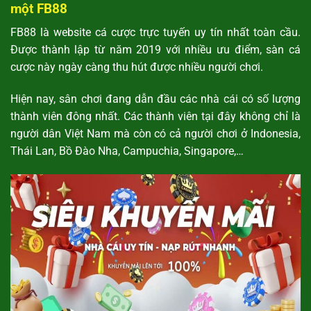
một FB88
FB88 là website cá cược trực tuyến uy tín nhất toàn cầu.
Được thành lập từ năm 2019 với nhiều ưu điểm, sàn cá
cược này ngày càng thu hút được nhiều người chơi.
Hiện nay, sân chơi đang dẫn đầu các nhà cái có số lượng
thành viên đông nhất. Các thành viên tại đây không chỉ là
người dân Việt Nam mà còn có cả người chơi ở Indonesia,
Thái Lan, Bồ Đào Nha, Campuchia, Singapore,…