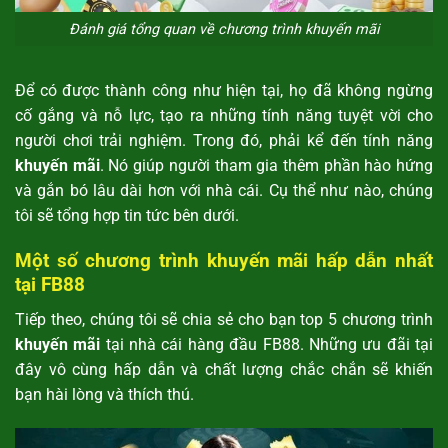
Đánh giá tổng quan về chương trình khuyến mãi
Để có được thành công như hiện tại, họ đã không ngừng
cố gắng và nỗ lực, tạo ra những tính năng tuyệt vời cho
người chơi trải nghiệm. Trong đó, phải kể đến tính năng
khuyến mãi
. Nó giúp người tham gia thêm phần hào hứng
và gắn bó lâu dài hơn với nhà cái. Cụ thể như nào, chúng
tôi sẽ tổng hợp tin tức bên dưới.
Một số chương trình khuyến mãi hấp dẫn nhất
tại FB88
Tiếp theo, chúng tôi sẽ chia sẻ cho bạn top 5 chương trình
khuyến mãi
tại nhà cái hàng đầu FB88. Những ưu đãi tại
đây vô cùng hấp dẫn và chất lượng chắc chắn sẽ khiến
bạn hài lòng và thích thú.