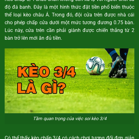
độ đá banh. Đây là một hình thức đặt tiền phổ biến thuộc
thể loại kèo châu Á. Trong đó, đội cửa trên được nhà cái
cho phép chấp cửa dưới một mức tương đương 0.75 bàn.
Lúc này, cửa trên cần phải giành được chiến thắng từ 2
bàn trở lên mới ăn đủ tiền.
Tầm quan trọng của việc soi kèo 3/4
Có thể thấy kèo chấp 3/4 có cách chơi tương đối đơn giản