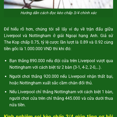
Hướng dẫn cách đọc kèo chấp 3/4 chính xác
Để hiểu rõ hơn, chúng tôi sẽ lấy ví dụ về trận đấu giữa
Liverpool và Nottingham ở giải Ngoại hạng Anh. Giả sử
The Kop chấp 0.75, tỷ lệ cược lần lượt là 0.89 và 0.92 cùng
tiền gốc là 1.000.000 VND thì khi đó:
Bạn thắng 890.000 nếu đội cửa trên Liverpool vượt qua
Nottingham với cách biệt từ 2 bàn (3-1, 4-2, 2-0,…).
Người chơi thắng 920.000 nếu Liverpool nhận thất bại,
hoặc Nottingham xuất sắc cầm chân đối thủ.
Nếu Liverpool chỉ thắng Nottingham với cách biệt 1 bàn,
người chơi cửa trên chỉ thắng 445.000 và cửa dưới thua
nửa tiền.
Kinh nghiệm soi kèo chấp 3/4 giúp tăng cơ hội