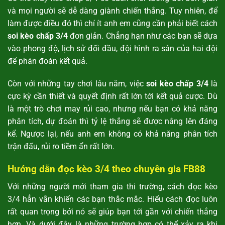
và mọi người sẽ dễ dàng giành chiến thắng. Tuy nhiên, để
làm được điều đó thì chí ít anh em cũng cần phải biết cách
soi kèo chấp 3/4
đơn giản. Chẳng hạn như các bạn sẽ dựa
vào phong độ, lịch sử đối đầu, đội hình ra sân của hai đội
để phán đoán kết quả.
Còn với những tay chơi lâu năm, việc
soi kèo chấp 3/4
là
cực kỳ cần thiết và quyết định rất lớn tới kết quả cược. Dù
là một trò chơi may rủi cao, nhưng nếu bạn có khả năng
phân tích, dự đoán thì tỷ lệ thắng sẽ được nâng lên đáng
kể. Ngược lại, nếu anh em không có khả năng phân tích
trận đấu, rủi ro tiềm ẩn rất lớn.
Hướng dẫn đọc kèo 3/4 theo chuyên gia FB88
Với những người mới tham gia thi trường, cách đọc kèo
3/4 hẳn vẫn khiến các bạn thắc mắc. Hiểu cách đọc luôn
rất quan trọng bởi nó sẽ giúp bạn tới gần với chiến thắng
hơn. Và dưới đây là những trường hợp có thể xảy ra khi