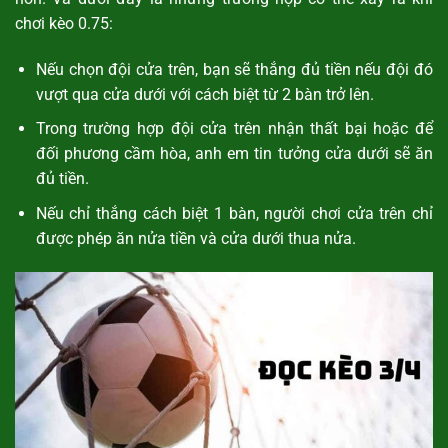
chơi kèo 0.75:
Nếu chọn đội cửa trên, bạn sẽ thắng đủ tiền nếu đội đó
vượt qua cửa dưới với cách biệt từ 2 bàn trở lên.
Trong trường hợp đội cửa trên nhận thất bại hoặc để
đối phương cầm hòa, anh em tin tưởng cửa dưới sẽ ăn
đủ tiền.
Nếu chỉ thắng cách biệt 1 bàn, người chơi cửa trên chỉ
được phép ăn nửa tiền và cửa dưới thua nửa.