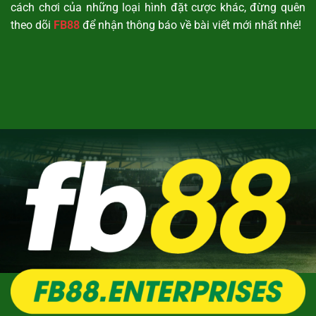
cách chơi của những loại hình đặt cược khác, đừng quên
theo dõi
FB88
để nhận thông báo về bài viết mới nhất nhé!