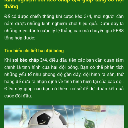
thắng
Để có được chiến thắng khi cược kèo 3/4, mọi người cần
nắm được những kinh nghiệm chơi hiệu quả. Dưới đây là
những mẹo đánh cược tỷ lệ thắng cao mà chuyên gia FB88
tổng hợp được:
Tìm hiểu chi tiết hai đội bóng
Khi
soi kèo chấp 3/4
, điều đầu tiên các bạn cần quan tâm
chính là tình hình của hai đội bóng. Bạn có thể phân tích
những yếu tố như phong độ gần đây, đội hình ra sân, thứ
hạng để đưa ra nhận định về tình hình hiện tại của các đội.
Điều này giúp các bạn có thêm cơ sở để dự đoán kết quả
cuộc đối đầu.