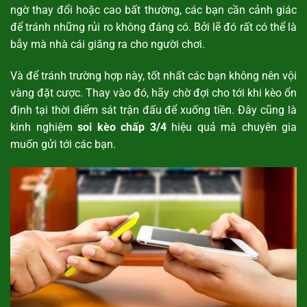
ngờ thay đổi hoặc cao bất thường, các bạn cần cảnh giác
để tránh những rủi ro không đáng có. Bởi lẽ đó rất có thể là
bẫy mà nhà cái giăng ra cho người chơi.
Và để tránh trường hợp này, tốt nhất các bạn không nên vội
vàng đặt cược. Thay vào đó, hãy chờ đợi cho tới khi kèo ổn
định tại thời điểm sát trận đấu để xuống tiền. Đây cũng là
kinh nghiệm
soi kèo chấp 3/4
hiệu quả mà chuyên gia
muốn gửi tới các bạn.